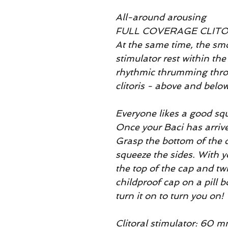
All-around arousing
FULL COVERAGE CLIT
At the same time, the smo
stimulator rest within the
rhythmic thrumming throu
clitoris - above and below
Everyone likes a good sq
Once your Baci has arrive
Grasp the bottom of the 
squeeze the sides. With 
the top of the cap and twi
childproof cap on a pill bo
turn it on to turn you on!
Clitoral stimulator: 60 