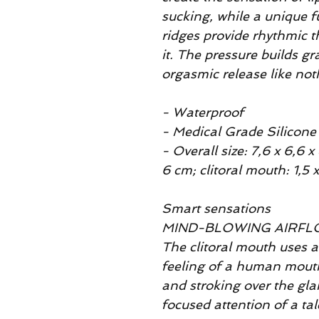
sucking, while a unique 
ridges provide rhythmic
it. The pressure builds g
orgasmic release like noth
- Waterproof
- Medical Grade Silicone
- Overall size: 7,6 x 6,6 x
6 cm; clitoral mouth: 1,5 
Smart sensations
MIND-BLOWING AIRF
The clitoral mouth uses a
feeling of a human mouth
and stroking over the gla
focused attention of a ta