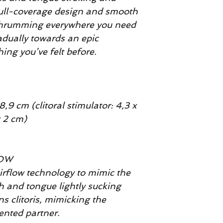
full-coverage design and smooth
 thrumming everywhere you need
radually towards an epic
ing you’ve felt before.
 8,9 cm (clitoral stimulator: 4,3 x
x 2 cm)
LOW
irflow technology to mimic the
 and tongue lightly sucking
ns clitoris, mimicking the
lented partner.