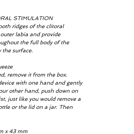
ORAL STIMULATION
oth ridges of the clitoral
 outer labia and provide
ghout the full body of the
 the surface.
ueeze
d, remove it from the box.
device with one hand and gently
your other hand, push down on
st, just like you would remove a
ttle or the lid on a jar. Then
mm x 43 mm