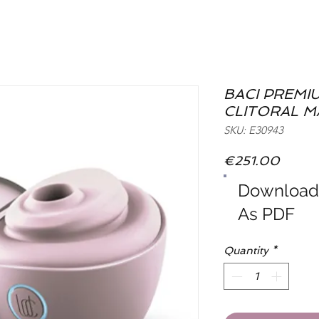
BACI PREMI
CLITORAL 
SKU: E30943
Price
€251.00
Downloa
As PDF
Quantity
*