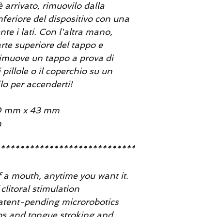
è arrivato, rimuovilo dalla
inferiore del dispositivo con una
e i lati. Con l'altra mano,
arte superiore del tappo e
rimuove un tappo a prova di
pillole o il coperchio su un
lo per accenderti!
 60 mm x 43 mm
m
****************************
 a mouth, anytime you want it.
 clitoral stimulation
patent-pending microrobotics
ips and tongue stroking and