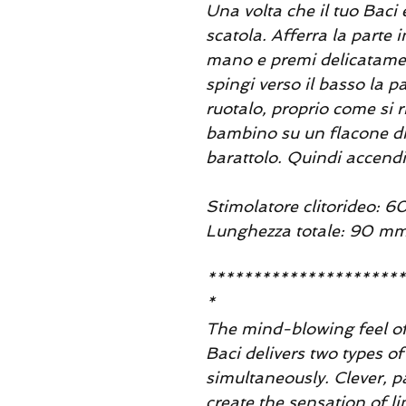
Una volta che il tuo Baci 
scatola. Afferra la parte 
mano e premi delicatament
spingi verso il basso la p
ruotalo, proprio come si 
bambino su un flacone di 
barattolo. Quindi accendi
Stimolatore clitorideo:
Lunghezza totale: 90 m
**********************
*
The mind-blowing feel of
Baci delivers two types of
simultaneously. Clever, 
create the sensation of l