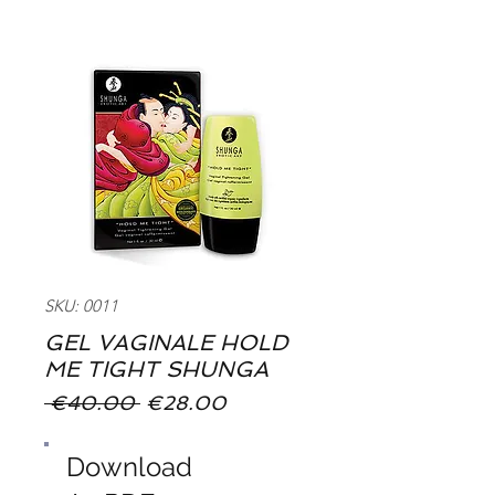
SKU: 0011
GEL VAGINALE HOLD
ME TIGHT SHUNGA
Regular
Sale
 €40.00 
€28.00
Price
Price
Download