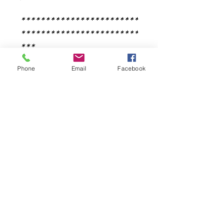
************************
************************
***
Made from natural
Phone
Email
Facebook
ingredients with astringent
properties, this gel is
designed for women
wishing to tone up loose
vagina muscles and have a
tighter embrace on their
partner. The gel also helps
prevent vaginal bacterial
and fungal infections,
eliminate unpleasant odor
and restore vaginal