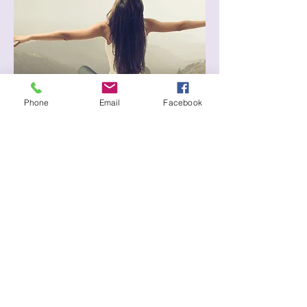
Phone
Email
Facebook
Contatta la tua Consulente di Zona
Benessere sessuale, consulenti, sex
toys, cosmetica erotica, salute sessuale,
coppetta mestruale, palline geisha,
assorbenti riutilizzab, Viola Murmure
© 2017 by CDC. s.r.l. (Viola Murmure) - Strada
Valenza, 4/O - 15033 Casale Monferrato (AL)
- P.IVA:
02529820066
- REA n. T
233537830
-
Email:
info@violamurmure.it