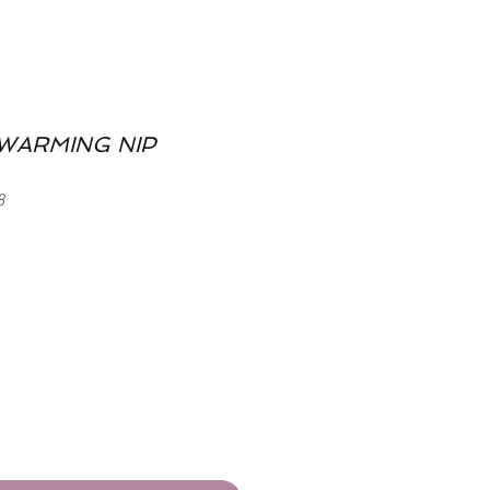
WARMING NIP
8
d