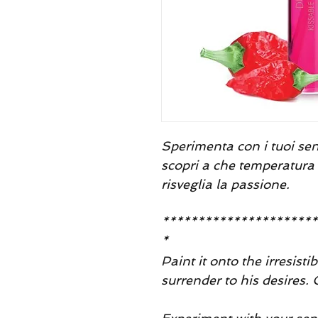
Sperimenta con i tuoi sens
scopri a che temperatura i
risveglia la passione.
**********************
*
Paint it onto the irresist
surrender to his desires. C