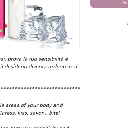
In
i, prova la tua sensibilità e
l desiderio diventa ardente e si
****************************
ible areas of your body and
aress, kiss, savor... bite!