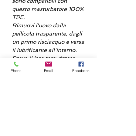
sono compatibili con
questo masturbatore 100%
TPE.
Rimuovi l'uovo dalla
pellicola trasparente, dagli
un primo risciacquo e versa
il lubrificante all'interno.
Prova il lato testurizzato
attorno alla testa del pene
Phone
Email
Facebook
o ruotalo su un dildo per
aggiungere consistenza al
ricevitore. Dopo l'uso,
sciacquare
abbondantemente con
acqua e utilizzare un
detergente appositamente
formulato per i giocattoli