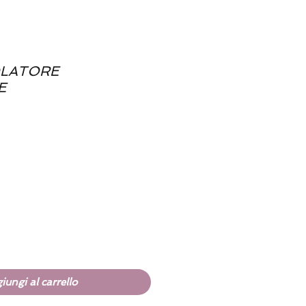
OLATORE
E
d
iungi al carrello