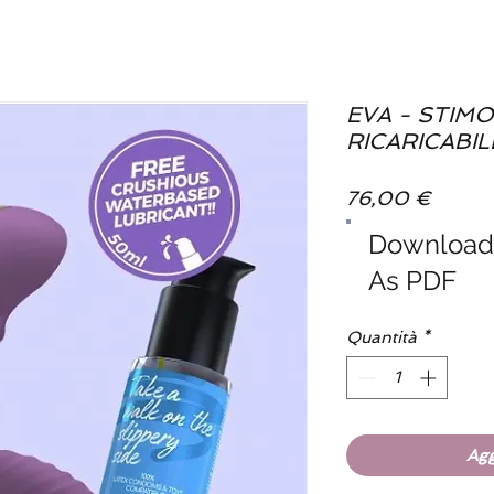
EVA - STIM
RICARICABIL
Prezzo
76,00 €
Downloa
As PDF
Quantità
*
Agg