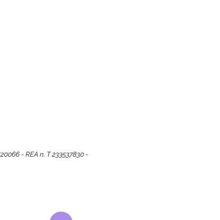
9820066 - REA n. T 233537830 -