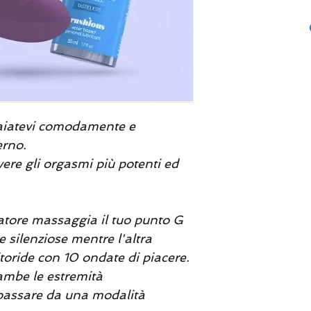
draiatevi comodamente e
erno.
avere gli orgasmi più potenti ed
atore massaggia il tuo punto G
e silenziose mentre l'altra
itoride con 10 ondate di piacere.
rambe le estremità
assare da una modalità