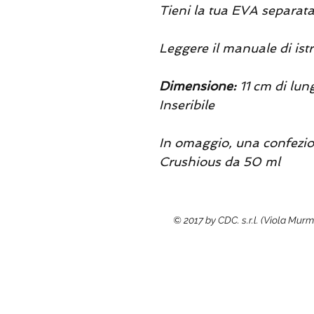
Tieni la tua EVA separata d
Leggere il manuale di istr
Dimensione:
11 cm di lun
Inseribile
In omaggio, una confezion
Crushious da 50 ml
© 2017 by CDC. s.r.l. (Viola Mur