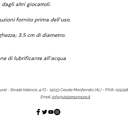
agli altri giocattoli.
uzioni fornito prima dell'uso.
ghezza; 3.5 cm di diametro.
e di lubrificante all'acqua
mure) - Strada Valenza, 4/O - 15033 Casale Monferrato (AL) - P.IVA: 0252
Email:
info@violamurmure.it
Alessandria - Piemonte - Italia