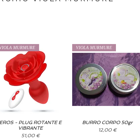
VIOLA MURMURE
VIOLA MURMURE
EROS - PLUG ROTANTE E
Vista rapida
BURRO CORPO 50gr
Vista rapida
VIBRANTE
Prezzo
12,00 €
Prezzo
51,00 €