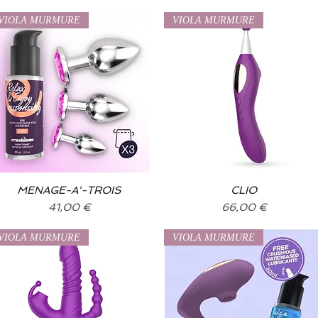
VIOLA MURMURE
VIOLA MURMURE
MENAGE-A'-TROIS
Vista rapida
Vista rapida
CLIO
Prezzo
Prezzo
41,00 €
66,00 €
VIOLA MURMURE
VIOLA MURMURE