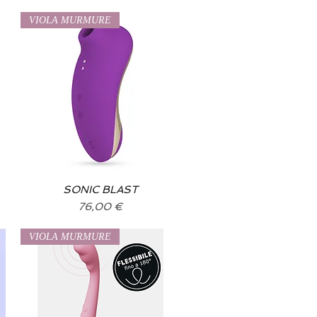
VIOLA MURMURE
SONIC BLAST
Vista rapida
Prezzo
76,00 €
VIOLA MURMURE