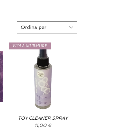
Ordina per
VIOLA MURMURE
TOY CLEANER SPRAY
Vista rapida
Prezzo
11,00 €