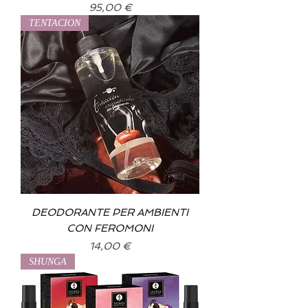
Prix
95,00 €
TENTACION
DEODORANTE PER AMBIENTI
CON FEROMONI
Prix
14,00 €
SHUNGA