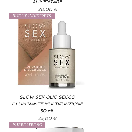
ALIMENTARE
Prix
30,00 €
BIJOUX INDISCRETS
SLOW SEX OLIO SECCO
ILLUMINANTE MULTIFUNZIONE
30 ML
Prix
25,00 €
PHEROSTRONG