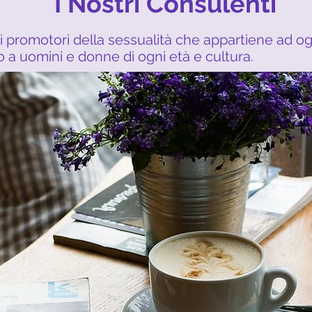
I Nostri Consulenti
o i promotori della sessualità che appartiene ad o
o a uomini e donne di ogni età e cultura.