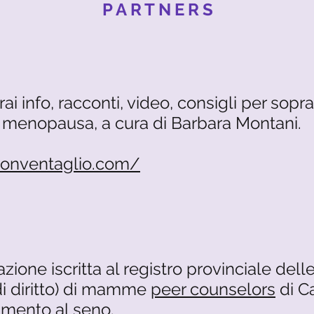
PARTNERS
ai info, racconti, video, consigli per sop
menopausa, a cura di Barbara Montani.
onventaglio.com/
iazione iscritta al registro provinciale dell
di diritto) di mamme
peer counselors
di Ca
amento al seno.