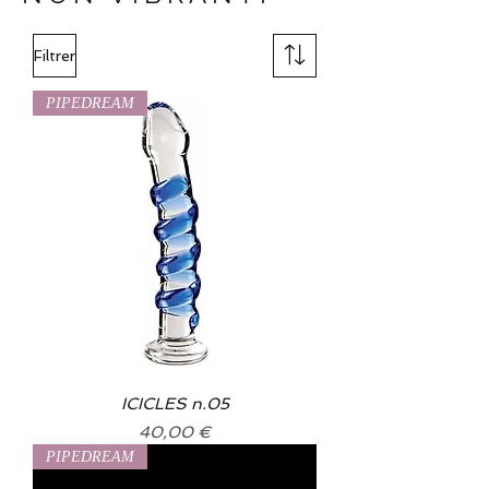
Filtrer
PIPEDREAM
ICICLES n.05
Prix
40,00 €
PIPEDREAM