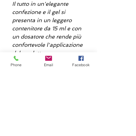
Il tutto in un'elegante
confezione e il gel si
presenta in un leggero
contenitore da 15 ml e con
un dosatore che rende più
confortevole l'applicazione
del prodotto.
Phone
Email
Facebook
Caratteristiche principali:
Kit da massaggio.
Include gel a base di
silicone e collana di
perle.
Molto elegante e
sofisticato.
Per massaggi in
compagnia diversi e